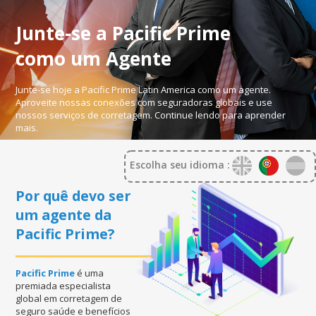
Junte-se a
Pacific Prime
como
um Agente
Junte-se hoje a Pacific Prime Latin America como um agente.
Aproveite nossas conexões com seguradoras globais e use
nossos serviços de corretagem. Continue lendo para aprender
mais.
Escolha seu idioma :
Por quê devo ser
um agente da
Pacific Prime?
Pacific Prime
é uma
premiada especialista
global em corretagem de
seguro saúde e benefícios