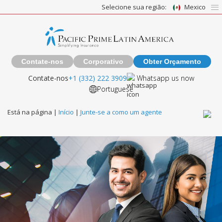
Selecione sua região:
Mexico
Contate-nos
Corporativo
Obter Orçamento
Contate-nos
+1 (332) 222 3909
Whatsapp us now
Portuguese
Está na página |
Início
|
Junte-se a como um agente